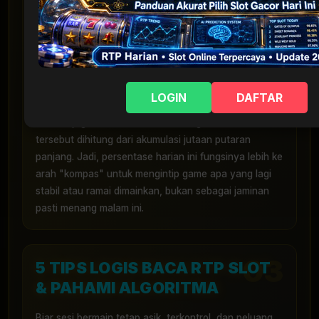
pemain dalam jangka waktu yang sangat panjang.
Nah,
RTP Slot Hari Ini
merujuk pada fluktuasi data
pengembalian tersebut secara real-time berdasarkan
tren permainan saat ini.
Banyak yang salah kaprah mengira kalau game punya
LOGIN
DAFTAR
RTP 96%, berarti setor 100 ribu pasti balik 96 ribu
saat itu juga. Sama sekali bukan begitu! Persentase
tersebut dihitung dari akumulasi jutaan putaran
panjang. Jadi, persentase harian ini fungsinya lebih ke
arah "kompas" untuk mengintip game apa yang lagi
stabil atau ramai dimainkan, bukan sebagai jaminan
pasti menang malam ini.
5 TIPS LOGIS BACA RTP SLOT
& PAHAMI ALGORITMA
Biar sesi bermain tetap asik, terkontrol, dan peluang