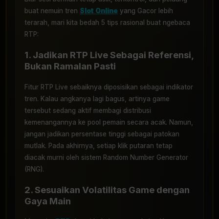
buat nemuin tren
Slot Online
yang Gacor lebih
terarah, mari kita bedah 5 tips rasional buat ngebaca
RTP:
1. Jadikan RTP Live Sebagai Referensi,
Bukan Ramalan Pasti
Fitur RTP Live sebaiknya diposisikan sebagai indikator
tren. Kalau angkanya lagi bagus, artinya game
tersebut sedang aktif membagi distribusi
kemenangannya ke pool pemain secara acak. Namun,
jangan jadikan persentase tinggi sebagai patokan
mutlak. Pada akhirnya, setiap klik putaran tetap
diacak murni oleh sistem Random Number Generator
(RNG).
2. Sesuaikan Volatilitas Game dengan
Gaya Main