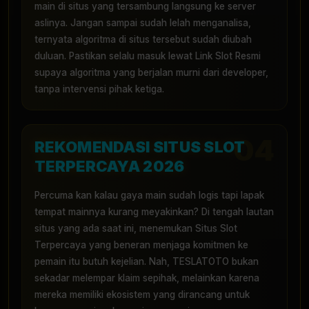
main di situs yang tersambung langsung ke server
aslinya. Jangan sampai sudah lelah menganalisa,
ternyata algoritma di situs tersebut sudah diubah
duluan. Pastikan selalu masuk lewat Link Slot Resmi
supaya algoritma yang berjalan murni dari developer,
tanpa intervensi pihak ketiga.
REKOMENDASI SITUS SLOT
TERPERCAYA 2026
Percuma kan kalau gaya main sudah logis tapi lapak
tempat mainnya kurang meyakinkan? Di tengah lautan
situs yang ada saat ini, menemukan Situs Slot
Terpercaya yang beneran menjaga komitmen ke
pemain itu butuh kejelian. Nah, TESLATOTO bukan
sekadar melempar klaim sepihak, melainkan karena
mereka memiliki ekosistem yang dirancang untuk