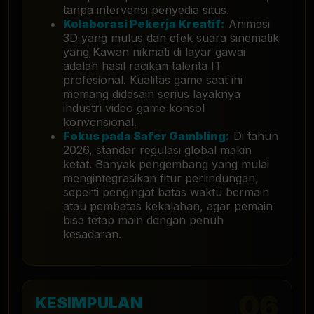
tanpa intervensi penyedia situs.
Kolaborasi Pekerja Kreatif:
Animasi
3D yang mulus dan efek suara sinematik
yang Kawan nikmati di layar gawai
adalah hasil racikan talenta IT
profesional. Kualitas game saat ini
memang didesain serius layaknya
industri video game konsol
konvensional.
Fokus pada Safer Gambling:
Di tahun
2026, standar regulasi global makin
ketat. Banyak pengembang yang mulai
mengintegrasikan fitur perlindungan,
seperti pengingat batas waktu bermain
atau pembatas kekalahan, agar pemain
bisa tetap main dengan penuh
kesadaran.
KESIMPULAN