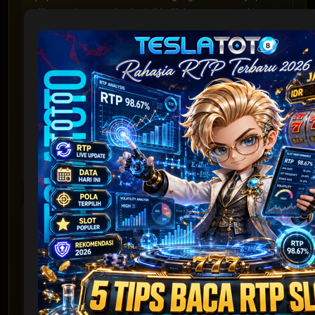
dibarengi sama teknologi di balik layar yang makin
mutakhir. Sebagai pengamat yang sudah lumayan
lama mantengin pergerakan industri ini, rasanya
penting buat meluruskan banyak hal. Main slot itu
pada dasarnya adalah hiburan berbasis probabilitas
yang digerakkan oleh sistem komputer, bukan murni
soal adu nasib. Kalau pemahaman soal data harian
kurang pas atau asal-asalan dalam memilih lapak
main, hiburan yang tadinya seru malah bisa bikin
pusing sendiri.
APA ITU RTP SLOT HARI INI?
Sebelum masuk ke strategi, kita wajib samain
frekuensi dulu. Buat yang belum tahu, RTP alias
Return to Player adalah persentase teoritis dari total
taruhan yang akan dikembalikan oleh mesin kepada