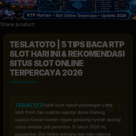
Share product:
TESLATOTO | 5 TIPS BACA RTP
SLOT HARI INI & REKOMENDASI
SITUS SLOT ONLINE
TERPERCAYA 2026
TESLATOTO
hadir buat ngasih pandangan yang
lebih fresh dan realistis seputar dunia iGaming,
supaya Kawan-kawan nggak gampang nyerah apalagi
cuma sekadar jadi penonton. Di tahun 2026 ini,
popularitas Slot Online memang lagi naik-naiknya,