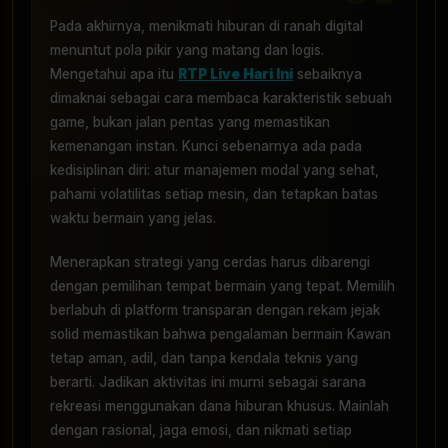
Pada akhirnya, menikmati hiburan di ranah digital
menuntut pola pikir yang matang dan logis.
Mengetahui apa itu
RTP Live Hari Ini
sebaiknya
dimaknai sebagai cara membaca karakteristik sebuah
game, bukan jalan pentas yang memastikan
kemenangan instan. Kunci sebenarnya ada pada
kedisiplinan diri: atur manajemen modal yang sehat,
pahami volatilitas setiap mesin, dan tetapkan batas
waktu bermain yang jelas.
Menerapkan strategi yang cerdas harus dibarengi
dengan pemilihan tempat bermain yang tepat. Memilih
berlabuh di platform transparan dengan rekam jejak
solid memastikan bahwa pengalaman bermain Kawan
tetap aman, adil, dan tanpa kendala teknis yang
berarti. Jadikan aktivitas ini murni sebagai sarana
rekreasi menggunakan dana hiburan khusus. Mainlah
dengan rasional, jaga emosi, dan nikmati setiap