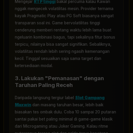
Mengejar
RTP tinggi
bakal percuma kalau Kawan
nggak mengecek volatilitas mesin. Provider ternama
kayak Pragmatic Play atau PG Soft biasanya sangat
transparan soal ini. Game bervolatilitas tinggi
cenderung memberi rentang waktu lebih lama buat
ngeluarin kombinasi bagus, tapi sekalinya fitur bonus
terpicu, nilainya bisa sangat signifikan. Sebaliknya,
volatilitas rendah lebih sering ngasih kemenangan
kecil. Tinggal sesuaikan saja sama target dan
ketersediaan modal.
3. Lakukan "Pemanasan" dengan
Taruhan Paling Receh
Daripada langsung tergiur label
Slot Gampang
Maxwin
dan masang taruhan besar, lebih baik
biasakan tes ombak dulu. Coba 10 sampai 20 putaran
santai pakai bet paling minimal di game-game klasik
dari Microgaming atau Joker Gaming. Kalau ritme