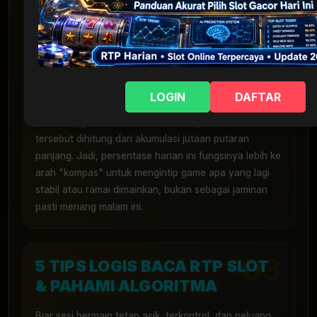
pemain dalam jangka waktu yang sangat panjang.
Nah,
RTP Slot Hari Ini
merujuk pada fluktuasi data
pengembalian tersebut secara real-time berdasarkan
tren permainan saat ini.
Banyak yang salah kaprah mengira kalau game punya
LOGIN
DAFTAR
RTP 96%, berarti setor 100 ribu pasti balik 96 ribu
saat itu juga. Sama sekali bukan begitu! Persentase
tersebut dihitung dari akumulasi jutaan putaran
panjang. Jadi, persentase harian ini fungsinya lebih ke
arah "kompas" untuk mengintip game apa yang lagi
stabil atau ramai dimainkan, bukan sebagai jaminan
pasti menang malam ini.
5 TIPS LOGIS BACA RTP SLOT
& PAHAMI ALGORITMA
Biar sesi bermain tetap asik, terkontrol, dan peluang