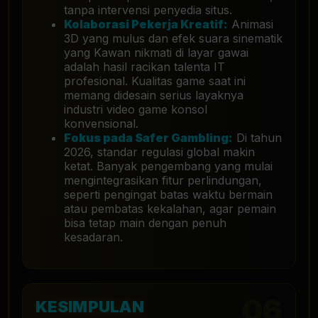
tanpa intervensi penyedia situs.
Kolaborasi Pekerja Kreatif:
Animasi
3D yang mulus dan efek suara sinematik
yang Kawan nikmati di layar gawai
adalah hasil racikan talenta IT
profesional. Kualitas game saat ini
memang didesain serius layaknya
industri video game konsol
konvensional.
Fokus pada Safer Gambling:
Di tahun
2026, standar regulasi global makin
ketat. Banyak pengembang yang mulai
mengintegrasikan fitur perlindungan,
seperti pengingat batas waktu bermain
atau pembatas kekalahan, agar pemain
bisa tetap main dengan penuh
kesadaran.
KESIMPULAN