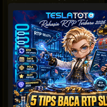
dibarengi sama teknologi di balik layar yang makin
mutakhir. Sebagai pengamat yang sudah lumayan
lama mantengin pergerakan industri ini, rasanya
penting buat meluruskan banyak hal. Main slot itu
pada dasarnya adalah hiburan berbasis probabilitas
yang digerakkan oleh sistem komputer, bukan murni
soal adu nasib. Kalau pemahaman soal data harian
kurang pas atau asal-asalan dalam memilih lapak
main, hiburan yang tadinya seru malah bisa bikin
pusing sendiri.
APA ITU RTP SLOT HARI INI?
Sebelum masuk ke strategi, kita wajib samain
frekuensi dulu. Buat yang belum tahu, RTP alias
Return to Player adalah persentase teoritis dari total
taruhan yang akan dikembalikan oleh mesin kepada