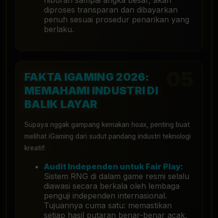
hiburan sampai angka besar, akan
diproses transparan dan dibayarkan
penuh sesuai prosedur penarikan yang
berlaku.
FAKTA IGAMING 2026:
MEMAHAMI INDUSTRI DI
BALIK LAYAR
Supaya nggak gampang kemakan hoax, penting buat
melihat iGaming dari sudut pandang industri teknologi
kreatif:
Audit Independen untuk Fair Play:
Sistem RNG di dalam game resmi selalu
diawasi secara berkala oleh lembaga
penguji independen internasional.
Tujuannya cuma satu: memastikan
setiap hasil putaran benar-benar acak,