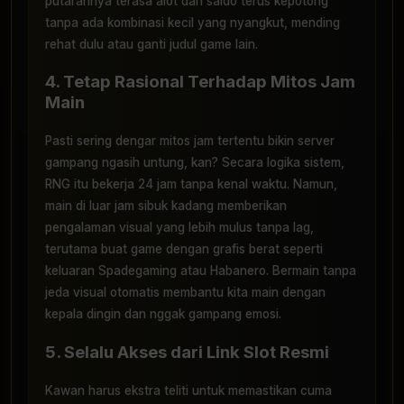
putarannya terasa alot dan saldo terus kepotong
tanpa ada kombinasi kecil yang nyangkut, mending
rehat dulu atau ganti judul game lain.
4. Tetap Rasional Terhadap Mitos Jam
Main
Pasti sering dengar mitos jam tertentu bikin server
gampang ngasih untung, kan? Secara logika sistem,
RNG itu bekerja 24 jam tanpa kenal waktu. Namun,
main di luar jam sibuk kadang memberikan
pengalaman visual yang lebih mulus tanpa lag,
terutama buat game dengan grafis berat seperti
keluaran Spadegaming atau Habanero. Bermain tanpa
jeda visual otomatis membantu kita main dengan
kepala dingin dan nggak gampang emosi.
5. Selalu Akses dari Link Slot Resmi
Kawan harus ekstra teliti untuk memastikan cuma