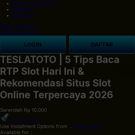
Masuk / buat akun
buat akun
Bantuan
Daftar Keinginan
Keranjang Saya
LOGIN
DAFTAR
TESLATOTO | 5 Tips Baca
RTP Slot Hari Ini &
Rekomendasi Situs Slot
Online Terpercaya 2026
Serendah
Rp 10.000
TESLATOTO
Use Installment Options from
.
Laarn more
Available for :